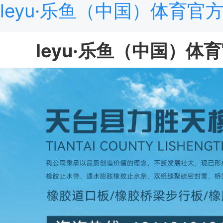
leyu·乐鱼（中国）体育官
leyu·乐鱼（中国）体育官