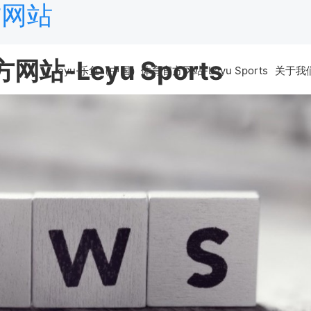
方网站
站-Leyu Sports
leyu·乐鱼（中国）体育官方网站-Leyu Sports
关于我