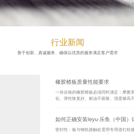
行业新闻
善于创新、真诚服务、确保以优质的服务满足客户需求
橡胶楂板质量性能要求
一块合格的橡胶楂板必须同时满足：摩擦
化、弹性恢复好、耐油不膨胀、强度够高
如何正确安装leyu·乐鱼（中国）体育
‌密封性‌：板与钢轨接触处需用专用道钉栓接