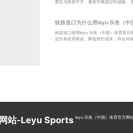
整至与路面平齐，避免车辆通过时颠簸‌。 
涂刷防滑涂层‌。
铁路道口为什么用leyu·乐鱼（中国）
铁路道口使用leyu·乐鱼（中国）体育官方网站
定性和使用寿命，降低维护成本，符合环
-Leyu Sports
leyu·乐鱼（中国）体育官方网站-L