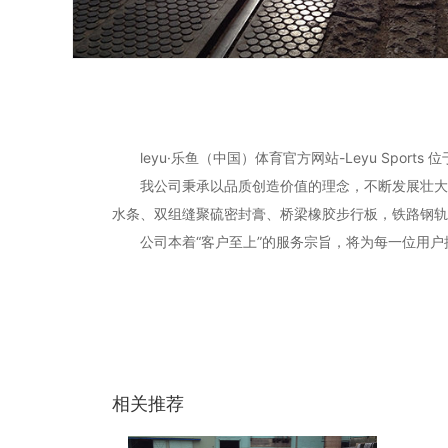
leyu·乐鱼（中国）体育官方网站-Leyu Spor
我公司秉承以品质创造价值的理念，不断发展壮大，现已形
水条、双组缝聚硫密封膏、桥梁橡胶步行板，铁路钢轨
公司本着“客户至上”的服务宗旨，将为每一位用户提
相关推荐