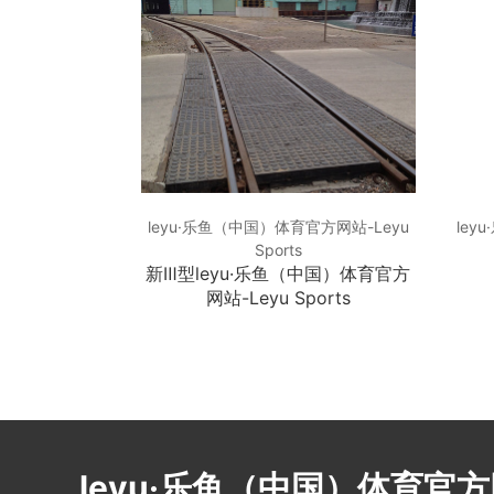
leyu·乐鱼（中国）体育官方网站-Leyu
ley
Sports
新Ⅲ型leyu·乐鱼（中国）体育官方
网站-Leyu Sports
leyu·乐鱼（中国）体育官方网站