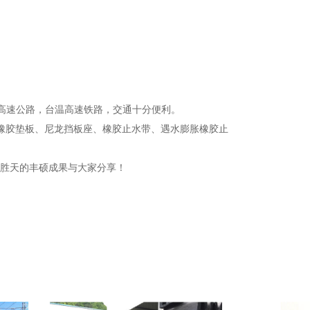
三线高速公路，台温高速铁路，交通十分便利。
轨下橡胶垫板、尼龙挡板座、橡胶止水带、遇水膨胀橡胶止
胜天的丰硕成果与大家分享！