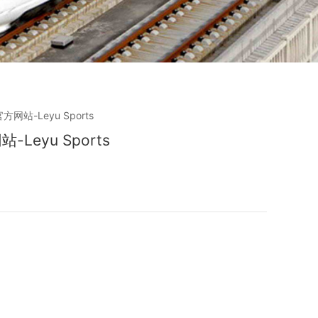
网站-Leyu Sports
Leyu Sports